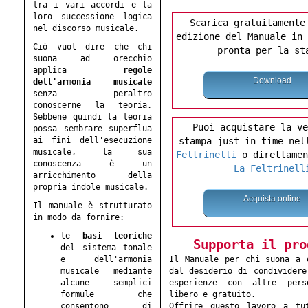
tra i vari accordi e la
loro successione logica
Scarica gratuitamente
nel discorso musicale.
edizione del Manuale in 
Ciò vuol dire che chi
pronta per la st
suona ad orecchio
applica
regole
Download
dell'armonia musicale
senza peraltro
conoscerne la teoria.
Sebbene quindi la teoria
Puoi acquistare la ve
possa sembrare superflua
ai fini dell'esecuzione
stampa just-in-time ne
musicale, la sua
Feltrinelli
o direttamen
conoscenza è un
La Feltrinell
arricchimento della
propria indole musicale.
Acquista online
Il manuale è strutturato
in modo da fornire:
le
basi teoriche
Supporta il pro
del sistema tonale
e dell'armonia
Il Manuale per chi suona a 
musicale mediante
dal desiderio di condividere
alcune semplici
esperienze con altre per
formule che
libero e gratuito.
consentono di
Offrire questo lavoro a tu