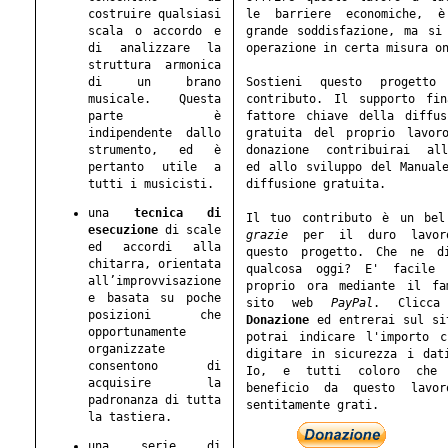
costruire qualsiasi
le barriere economiche, 
scala o accordo e
grande soddisfazione, ma si
di analizzare la
operazione in certa misura o
struttura armonica
di un brano
Sostieni questo progett
musicale. Questa
contributo. Il supporto fi
parte è
fattore chiave della diffu
indipendente dallo
gratuita del proprio lavor
strumento, ed è
donazione contribuirai all
pertanto utile a
ed allo sviluppo del Manual
tutti i musicisti.
diffusione gratuita.
una
tecnica di
Il tuo contributo è un bel
esecuzione
di scale
grazie
per il duro lavor
ed accordi alla
questo progetto. Che ne d
chitarra, orientata
qualcosa oggi? E' facile
all’improvvisazione
proprio ora mediante il fa
e basata su poche
sito web
PayPal
. Clicca
posizioni che
Donazione
ed entrerai sul si
opportunamente
potrai indicare l'importo 
organizzate
digitare in sicurezza i dat
consentono di
Io, e tutti coloro che 
acquisire la
beneficio da questo lavo
padronanza di tutta
sentitamente grati.
la tastiera.
una serie di