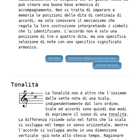
può creare una buona base armonica di
accompagnamento. Non si tratta di imparare a
memoria le posizioni delle dita di centinaia di
accordi, ma solo conoscere il meccanismo che
regola la loro
costruzione
interpretando i simboli
che li identificano. L'accordo non è solo una
posizione di tre o quattro dita, ma una specifica
selezione di note con uno specifico significato
armonico.
ACCORDI
NOTAZIONE SIMBOLICA DEGLI ACCORDI
SVILUPPO MODALE
Tonalità
La Tonalità non è altro che l'insieme
delle sette note di una Scala,
indipendentemente dal loro ordine.
Scale ed accordi sono quindi due modi
di esprimere il suono di una
tonalità
.
La differenza risiede solo nel fatto che la scala
si sviluppa nel tempo in senso orizzontale, mentre
l'accordo si sviluppa anche in una dimensione
verticale -più note allo stesso tempo. Ragionare