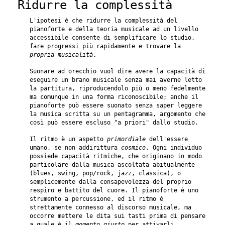
Ridurre la complessità
L'ipotesi è che ridurre la complessità del
pianoforte e della teoria musicale ad un livello
accessibile consente di semplificare lo studio,
fare progressi più rapidamente e trovare la
propria musicalità
.
Suonare ad orecchio vuol dire avere la capacità di
eseguire un brano musicale senza mai averne letto
la partitura, riproducendolo più o meno fedelmente
ma comunque in una forma riconoscibile; anche il
pianoforte può essere suonato senza saper leggere
la musica scritta su un pentagramma, argomento che
così può essere escluso "a priori" dallo studio.
Il ritmo è un aspetto
primordiale
dell'essere
umano, se non addirittura
cosmico
. Ogni individuo
possiede capacità ritmiche, che originano in modo
particolare dalla musica ascoltata abitualmente
(blues, swing, pop/rock, jazz, classica), o
semplicemente dalla consapevolezza del proprio
respiro e battito del cuore. Il pianoforte è uno
strumento a percussione, ed il ritmo è
strettamente connesso al discorso musicale, ma
occorre mettere le dita sui tasti prima di pensare
a quale è il
momento giusto
per attivarli.