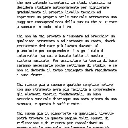
che non intende cimentarsi in studi classici ma
desidera studiare autonomamente per migliorare
gradualmente il proprio livello tecnico ed
esprimere un proprio stile musicale attraverso una
maggiore consapevolezza della musica che si riesce
a suonare in modo intuitivo.
Chi non ha mai provato a "suonare ad orecchio" un
qualsiasi strumento o ad intonare un canto, dovrà
certamente dedicare più lavoro davanti al
pianoforte per comprendere il significato di
intervallo, su cui è basato tutto il nostro
sistema musicale. Per assimilare la teoria di base
saranno necessarie poche settimane di studio, e se
non si demorde il tempo impiegato darà rapidamente
i suoi frutti.
Chi riesce già a suonare qualche semplice motivo
con uno strumento avrà più facilità a comprendere
gli elementi teorici fondamentali; un buon
orecchio musicale distingue una nota
giusta
da una
stonata
, e questo è sufficiente.
Chi suona già il pianoforte -a qualsiasi livello-
potrà trovare in queste pagine molti spunti di
riflessione e di ricerca per consolidare un