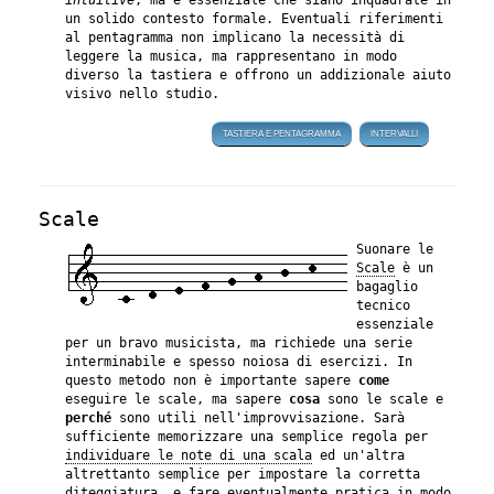
intuitive
, ma è essenziale che siano inquadrate in
un solido contesto formale. Eventuali riferimenti
al pentagramma non implicano la necessità di
leggere la musica, ma rappresentano in modo
diverso la tastiera e offrono un addizionale aiuto
visivo nello studio.
TASTIERA E PENTAGRAMMA
INTERVALLI
Scale
Suonare le
Scale
è un
bagaglio
tecnico
essenziale
per un bravo musicista, ma richiede una serie
interminabile e spesso noiosa di esercizi. In
questo metodo non è importante sapere
come
eseguire le scale, ma sapere
cosa
sono le scale e
perché
sono utili nell'improvvisazione. Sarà
sufficiente memorizzare una semplice regola per
individuare le note di una scala
ed un'altra
altrettanto semplice per impostare la corretta
diteggiatura
, e fare eventualmente pratica in modo