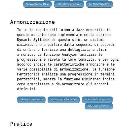
DYNAMIC SYLLABUS
ORECCHIO MUSICALE
IMPROVVISAZIONE
Armonizzazione
Tutte le regole dell'armonia Jazz descritte in
questo manuale sono implementate nella sezione
Dynamic Syllabus
di questo sito, un sistema
dinamico
che a partire dalla sequenza di accordi
di un brano fornisce una dettagliata analisi
armonica. La funzione Analyzer analizza le
progressioni e rivela la loro tonalità, e per ogni
accordo indica le caratteristiche armoniche e le
varie possibilità di armonizzazione; la funzione
Pentatonics analizza una progressione in termini
pentatonici, mentre la funzione Diminshed indica
come armonizzare e de-armonizzare gli accordi
diminuiti.
DYNAMIC SYLLABUS
ANALISI PROGRESSIONI
SCALE PENTATONICHE
ACCORDI DIMINUITI
Pratica