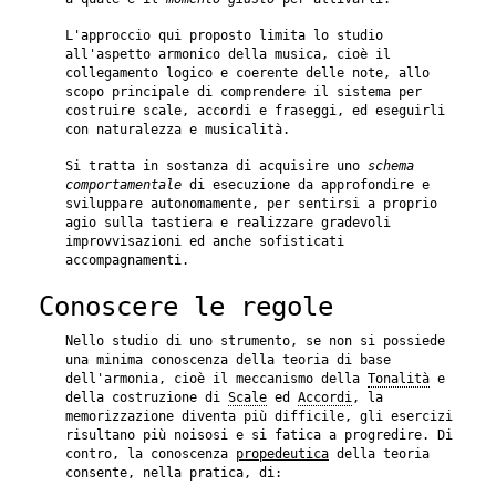
L'approccio qui proposto limita lo studio
all'aspetto armonico della musica, cioè il
collegamento logico e coerente delle note, allo
scopo principale di comprendere il sistema per
costruire scale, accordi e fraseggi, ed eseguirli
con naturalezza e musicalità.
Si tratta in sostanza di acquisire uno
schema
comportamentale
di esecuzione da approfondire e
sviluppare autonomamente, per sentirsi a proprio
agio sulla tastiera e realizzare gradevoli
improvvisazioni ed anche sofisticati
accompagnamenti.
Conoscere le regole
Nello studio di uno strumento, se non si possiede
una minima conoscenza della teoria di base
dell'armonia, cioè il meccanismo della
Tonalità
e
della costruzione di
Scale
ed
Accordi
, la
memorizzazione diventa più difficile, gli esercizi
risultano più noisosi e si fatica a progredire. Di
contro, la conoscenza
propedeutica
della teoria
consente, nella pratica, di: