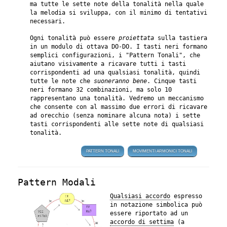
ma tutte le sette note della tonalità nella quale
la melodia si sviluppa, con il minimo di tentativi
necessari.
Ogni tonalità può essere
proiettata
sulla tastiera
in un modulo di ottava DO-DO. I tasti neri formano
semplici configurazioni, i "Pattern Tonali", che
aiutano visivamente a ricavare tutti i tasti
corrispondenti ad una qualsiasi tonalità, quindi
tutte le note che
suoneranno bene
. Cinque tasti
neri formano 32 combinazioni, ma solo 10
rappresentano una tonalità. Vedremo un meccanismo
che consente con al massimo due errori di ricavare
ad orecchio (senza nominare alcuna nota) i sette
tasti corrispondenti alle sette note di qualsiasi
tonalità.
PATTERN TONALI
MOVIMENTI ARMONICI TONALI
Pattern Modali
Qualsiasi accordo
espresso
in notazione simbolica può
essere riportato ad un
accordo di settima
(a