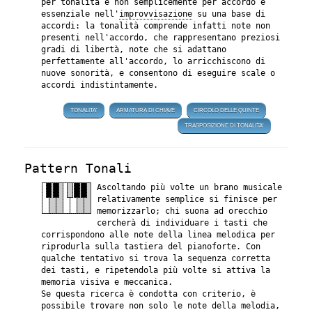
per tonalità e non semplicemente per accordo è
essenziale nell'
improvvisazione
su una base di
accordi: la tonalità comprende infatti note non
presenti nell'accordo, che rappresentano preziosi
gradi di libertà, note che si adattano
perfettamente all'accordo, lo arricchiscono di
nuove sonorità, e consentono di eseguire scale o
accordi indistintamente.
TONALITA'
ARMATURA DI CHIAVE
CIRCOLO DELLE QUINTE
TRASPOSIZIONE DI TONALITA'
Pattern Tonali
Ascoltando più volte un brano musicale
relativamente semplice si finisce per
memorizzarlo; chi suona ad orecchio
cercherà di individuare i tasti che
corrispondono alle note della linea melodica per
riprodurla sulla tastiera del pianoforte. Con
qualche tentativo si trova la sequenza corretta
dei tasti, e ripetendola più volte si attiva la
memoria visiva e meccanica.
Se questa ricerca è condotta con criterio, è
possibile trovare non solo le note della melodia,