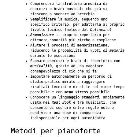
Comprendere la
struttura armonica
di
esercizi e brani musicali che già si
riescono a suonare ad orecchio
Semplificare
la musica, seguendo uno
specifico criterio, per adattarla al proprio
livello tecnico (metodo del
Delineare
)
Armonizzare
il proprio repertorio per
ottenere sonorità più ricche e complesse
Aiutare i processi di
memorizzazione
,
riducendo le probabilità di
vuoti di memoria
durante le esecuzioni
Suonare esercizi e brani di repertorio con
musicalità
, grazie ad una maggiore
consapevolezza di ciò che si fa
Impostare autonomamente un percorso di
studio pratico mirato a raggiungere
risultati tecnici e di stile nel minor tempo
possibile e con
meno stress possibile
Conoscere un
linguaggio
standard
, ampiamente
usato nei
Real Book
e tra musicisti, che
consente di suonare entro regole note e
condivise: una base di conoscenza
indispensabile per ogni autodidatta
Metodi per pianoforte