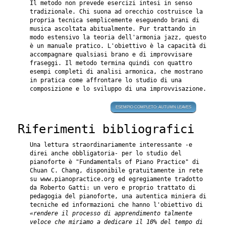
Il metodo non prevede esercizi intesi in senso
tradizionale. Chi suona ad orecchio costruisce la
propria tecnica semplicemente eseguendo brani di
musica ascoltata abitualmente. Pur trattando in
modo estensivo la teoria dell'armonia jazz, questo
è un manuale pratico. L'obiettivo è la capacità di
accompagnare qualsiasi brano e di improvvisare
fraseggi. Il metodo termina quindi con quattro
esempi completi di analisi armonica, che mostrano
in pratica come affrontare lo studio di una
composizione e lo sviluppo di una improvvisazione.
ESEMPIO COMPLETO: AUTUMN LEAVES
Riferimenti bibliografici
Una lettura straordinariamente interessante -e
direi anche obbligatoria- per lo studio del
pianoforte è "Fundamentals of Piano Practice" di
Chuan C. Chang, disponibile gratuitamente in rete
su www.pianopractice.org ed egregiamente tradotto
da Roberto Gatti: un vero e proprio trattato di
pedagogia del pianoforte, una autentica miniera di
tecniche ed informazioni che hanno l'obiettivo di
«rendere il processo di apprendimento talmente
veloce che miriamo a dedicare il 10% del tempo di