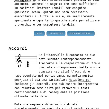
autonomo. Vedremo in seguito che sono sufficienti
10 posizioni (Pattern Tonali) per eseguire
qualsiasi scala, quindi non sarà necessario
esercitarsi su tutte le scale, ma semplicemente
sperimentare ogni tanto qualche scala per attivare
l'orecchio e per sciogliere le dita.
SCALE
DITEGGIATURA
INVERSIONE INTERVALLI
Accordi
Se l'intervallo è composto da due
note suonate contemporaneamente,
l'
Accordo
è la composizione di tre o
più note contemporanee. Nella musica
classica (scritta) l'accordo è
rappresentato nel pentagramma, ma nella musica
pop/jazz si usa una particolare
Notazione per
indicare gli accordi
, che può essere interpretata
con relativa semplicità per ricavare i tasti
corrispondenti e di conseguenza la posizione
ottimale delle dita.
Data una sequenza di accordi indicati
simbolicamente, se eseguiti con il giusto ritmo si