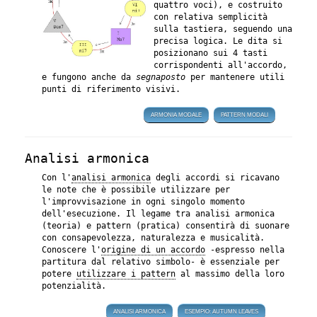
quattro voci), e costruito
con relativa semplicità
sulla tastiera, seguendo una
precisa logica. Le dita si
posizionano sui 4 tasti
corrispondenti all'accordo,
e fungono anche da
segnaposto
per mantenere utili
punti di riferimento visivi.
ARMONIA MODALE
PATTERN MODALI
Analisi armonica
Con l'
analisi armonica
degli accordi si ricavano
le note che è possibile utilizzare per
l'improvvisazione in ogni singolo momento
dell'esecuzione. Il legame tra analisi armonica
(teoria) e pattern (pratica) consentirà di suonare
con consapevolezza, naturalezza e musicalità.
Conoscere l'
origine di un accordo
-espresso nella
partitura dal relativo simbolo- è essenziale per
potere
utilizzare i pattern
al massimo della loro
potenzialità.
ANALISI ARMONICA
ESEMPIO: AUTUMN LEAVES