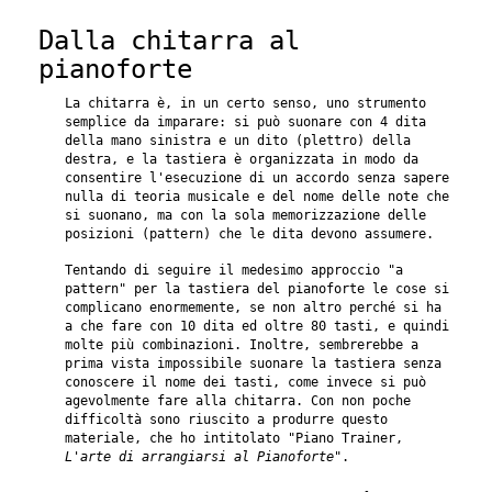
Dalla chitarra al
pianoforte
La chitarra è, in un certo senso, uno strumento
semplice da imparare: si può suonare con 4 dita
della mano sinistra e un dito (plettro) della
destra, e la tastiera è organizzata in modo da
consentire l'esecuzione di un accordo senza sapere
nulla di teoria musicale e del nome delle note che
si suonano, ma con la sola memorizzazione delle
posizioni (pattern) che le dita devono assumere.
Tentando di seguire il medesimo approccio "a
pattern" per la tastiera del pianoforte le cose si
complicano enormemente, se non altro perché si ha
a che fare con 10 dita ed oltre 80 tasti, e quindi
molte più combinazioni. Inoltre, sembrerebbe a
prima vista impossibile suonare la tastiera senza
conoscere il nome dei tasti, come invece si può
agevolmente fare alla chitarra. Con non poche
difficoltà sono riuscito a produrre questo
materiale, che ho intitolato "Piano Trainer,
L'arte di arrangiarsi al Pianoforte
".