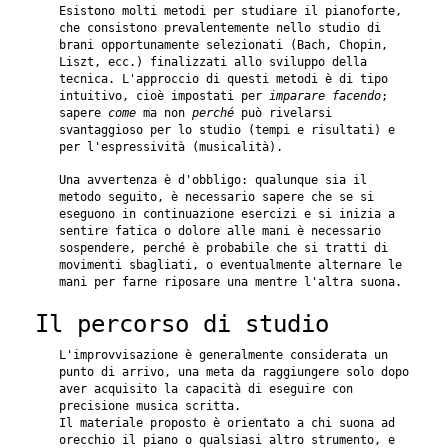
Esistono molti metodi per studiare il pianoforte,
che consistono prevalentemente nello studio di
brani opportunamente selezionati (Bach, Chopin,
Liszt, ecc.) finalizzati allo sviluppo della
tecnica. L'approccio di questi metodi è di tipo
intuitivo, cioè impostati per
imparare facendo
;
sapere
come
ma non
perché
può rivelarsi
svantaggioso per lo studio (tempi e risultati) e
per l'espressività (musicalità).
Una avvertenza è d'obbligo: qualunque sia il
metodo seguito, è necessario sapere che se si
eseguono in continuazione esercizi e si inizia a
sentire fatica o dolore alle mani è necessario
sospendere, perché è probabile che si tratti di
movimenti sbagliati, o eventualmente alternare le
mani per farne riposare una mentre l'altra suona.
Il percorso di studio
L'improvvisazione è generalmente considerata un
punto di arrivo, una meta da raggiungere solo dopo
aver acquisito la capacità di eseguire con
precisione musica scritta.
Il materiale proposto è orientato a chi suona ad
orecchio il piano o qualsiasi altro strumento, e