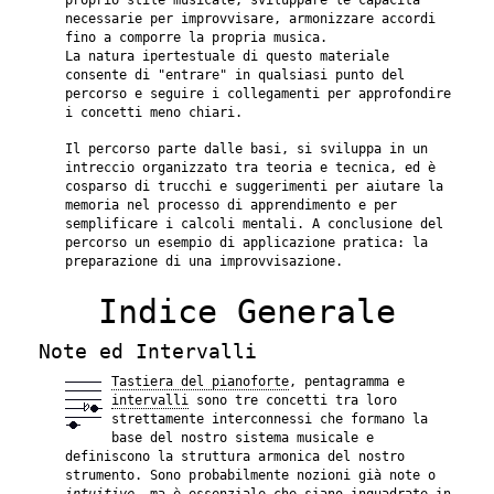
proprio stile musicale, sviluppare le capacità
necessarie per improvvisare, armonizzare accordi
fino a comporre la propria musica.
La natura ipertestuale di questo materiale
consente di "entrare" in qualsiasi punto del
percorso e seguire i collegamenti per approfondire
i concetti meno chiari.
Il percorso parte dalle basi, si sviluppa in un
intreccio organizzato tra teoria e tecnica, ed è
cosparso di trucchi e suggerimenti per aiutare la
memoria nel processo di apprendimento e per
semplificare i calcoli mentali. A conclusione del
percorso un esempio di applicazione pratica: la
preparazione di una improvvisazione.
Indice Generale
Note ed Intervalli
Tastiera del pianoforte
, pentagramma e
intervalli
sono tre concetti tra loro
strettamente interconnessi che formano la
base del nostro sistema musicale e
definiscono la struttura armonica del nostro
strumento. Sono probabilmente nozioni già note o