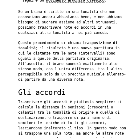
seguire un
movimento armonico classico
.
Se un brano è scritto in una tonalità che non
conosciamo ancora abbastanza bene, e non abbiamo
bisogno di suonare assieme ad altri strumenti,
possiamo
trascrivere
note ed accordi in una
qualsiasi altra tonalità a noi più comoda.
Questo procedimento si chiama
trasposizione di
tonalità
; il risultato è una nuova partitura in
cui le distanze tra le note (intervalli) sono
uguali a quelle della partitura originaria.
All'ascolto, il brano suonerà esattamente allo
stesso modo, con l'unica differenza -tra l'altro
percepibile solo da un orecchio musicale allenato-
di partire da una diversa nota.
Gli accordi
Trascrivere gli accordi è piuttosto semplice: si
calcola la distanza in semitoni (crescenti o
calanti) tra la tonalità di origine e quella di
destinazione, e trasporre di pari numero di
semitoni le toniche di tutti gli accordi,
lasciandone inalterato il tipo. In questo modo non
si traspone una sola nota, ma anche le altre note