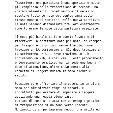
Trascrivere una partitura è una operazione molto
più complessa della trascrizione di accordi, ma
sostanzialmente il procedimento è il medesimo:
spostare tutte le note del pentagramma dello
stesso numero di semitoni. Nella nuova partitura
le note saranno distanziate tra loro esattamente
come lo erano le note della partitura originale.
Il modo più banale di fare questo lavoro è di
riscrivere la partitura nota per nota: ad esempio,
per trasporre di un tono verso l'acuto, dove
troviamo un LA scriveremo un SI, dove troviamo un
FA scriveremo un SOL, dove troviamo un REb
scriveremo un MIb, e così via. Questo procedimento
è teoricamente semplice, ma richiede una buona
dose di attenzione, oltre chiaramente alla
capacità di leggere musica in modo sicuro e
rapido.
Possiamo però affrontare il problema in un altro
modo per minimizzare tempi ed errori, e
soprattutto per evitare di imparare a leggere,
applicando una regola elementare.
Vediamo di cosa si tratta con un esempio pratico
di trasposizione di un tono verso l'acuto.
Muniamoci di un pentagramma nuovo, una matita ed