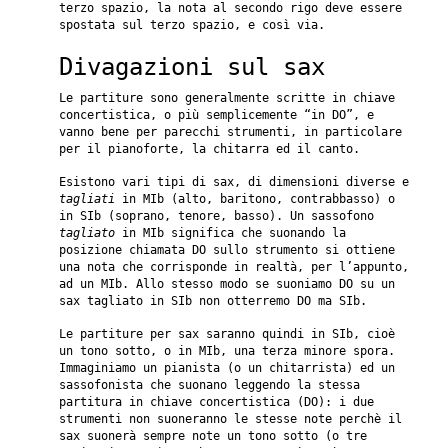
terzo spazio, la nota al secondo rigo deve essere
spostata sul terzo spazio, e così via.
Divagazioni sul sax
Le partiture sono generalmente scritte in chiave
concertistica, o più semplicemente “in DO”, e
vanno bene per parecchi strumenti, in particolare
per il pianoforte, la chitarra ed il canto.
Esistono vari tipi di sax, di dimensioni diverse e
tagliati
in MIb (alto, baritono, contrabbasso) o
in SIb (soprano, tenore, basso). Un sassofono
tagliato
in MIb significa che suonando la
posizione chiamata DO sullo strumento si ottiene
una nota che corrisponde in realtà, per l’appunto,
ad un MIb. Allo stesso modo se suoniamo DO su un
sax tagliato in SIb non otterremo DO ma SIb.
Le partiture per sax saranno quindi in SIb, cioè
un tono sotto, o in MIb, una terza minore spora.
Immaginiamo un pianista (o un chitarrista) ed un
sassofonista che suonano leggendo la stessa
partitura in chiave concertistica (DO): i due
strumenti non suoneranno le stesse note perchè il
sax suonerà sempre note un tono sotto (o tre