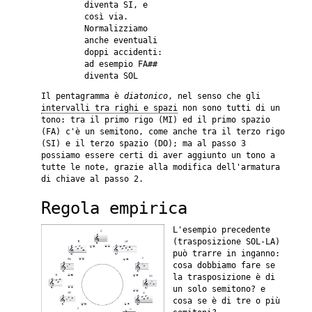
diventa SI, e
così via.
Normalizziamo
anche eventuali
doppi accidenti:
ad esempio FA##
diventa SOL
Il pentagramma è
diatonico
, nel senso che gli
intervalli tra righi e spazi
non sono tutti di un
tono: tra il primo rigo (MI) ed il primo spazio
(FA) c'è un semitono, come anche tra il terzo rigo
(SI) e il terzo spazio (DO); ma al passo 3
possiamo essere certi di aver aggiunto un tono a
tutte le note, grazie alla modifica dell'armatura
di chiave al passo 2.
Regola empirica
L'esempio precedente
(trasposizione SOL-LA)
può trarre in inganno:
cosa dobbiamo fare se
la trasposizione è di
un solo semitono? e
cosa se è di tre o più