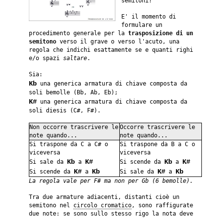
semitoni?
E' il momento di
formulare un
procedimento generale per la
trasposizione di un
semitono
verso il grave o verso l'acuto, una
regola che indichi esattamente se e quanti righi
e/o spazi
saltare
.
Sia:
Kb
una generica armatura di chiave composta da
soli bemolle (Bb, Ab, Eb);
K#
una generica armatura di chiave composta da
soli diesis (C#, F#).
Non occorre trascrivere le
Occorre trascrivere le
note quando...
note quando...
Si traspone da C a C# o
Si traspone da B a C o
viceversa
viceversa
Kb
K#
Kb
K#
Si sale da
a
Si scende da
a
K#
Kb
K#
Kb
Si scende da
a
Si sale da
a
La regola vale per F# ma non per Gb (6 bemolle).
Tra due armature adiacenti, distanti cioè un
semitono nel
circolo cromatico
, sono raffigurate
due note: se sono sullo stesso rigo la nota deve