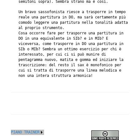
semitoni sopra). Sembra strano ma è così.
Un bravo sassofonista riesce a trasporre in tempo
reale una partitura in DO, ma sarà certamente più
comodo leggere una partitura nella tonalità adatta
al proprio strumento.
Cosa occorre fare per trasporre una partitura in
DO in una equivalente in SIb? e in MIb? E
viceversa, come trasporre in DO una partitura in
SIb o MIb? Sembra un ottimo esercizio per chi è
interessato, per cui ci si può munire di
pentagramma nuovo, matita e gomma ed iniziare la
trascrizione: del resto il sax è monofonico per
cui si tratta di trasporre una linea melodica e
non una intera struttura armonica!
PIANO TRAINER