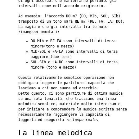
di ogni accordo, che manterranno pertanto gli
intervalli come nell'accordo originario.
Ad esempio, l'accordo
DO
m7 (DO, MIb, SOL, SIb)
trasposto di un tono sarà
RE
m7 (RE, FA, LA, DO).
La magìa è che gli intervalli tra le note
rimangono immutati:
DO-MIb e RE-FA sono intervalli di terza
minore(tono e mezzo)
MIb-SOL e FA-LA sono intervalli di terza
maggiore (due toni)
SOL-SIb e LA-DO sono intervalli di terza
minore (tono e mezzo)
Questa relativamente semplice operazione non
obbliga a leggere le partiture -capacità che
lasciamo a chi
non
suona ad orecchio.
Detto questo, ci sono partiture di ottima musica
su una sola tonalità, che tracciano una linea
melodica semplice, materiale molto interessante
per iniziare a comprendere la musica scritta senza
necessariamente raggiungere la capacità di
leggerla ed eseguirla
in tempo reale
.
La linea melodica