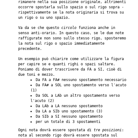
rimanere nella sua posizione originale, altrimenti
occorre spostarla sullo spazio o sul rigo sopra -
rispettivamente se la nota originaria si trova su
un rigo o su uno spazio.
Va da se che questo
circolo
funziona anche in
senso anti-orario. In questo caso, se le due note
raffigurate non sono sullo stesso rigo, sposteremo
la nota sul rigo o spazio immediatamente
precedente.
Un esempio può chiarire come utilizzare la figura
per capire se e quanti righi o spazi saltare.
Poniamo di dover trascrivere da FA a SI, cioè di
due toni e mezzo.
Da FA a FA# nessuno spostamento necessario
Da FA# a SOL uno spostamento verso l'acuto
(1)
Da SOL a LAb un altro spostamento verso
l'acuto (2)
Da LAb a LA nessuno spostamento
Da LA a SIb uno spostamento (3)
Da SIb a SI nessuno spostamento
per un totale di 3 spostamenti
Ogni nota dovrà essere spostata
di tre posizioni
:
nota al secondo rigo dovrà essere spostata sul