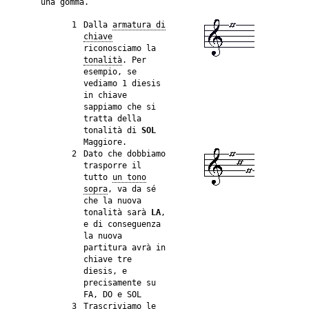
una gomma.
1
Dalla
armatura di
chiave
riconosciamo la
tonalità
. Per
esempio, se
vediamo 1 diesis
in chiave
sappiamo che si
tratta della
tonalità di
SOL
Maggiore.
2
Dato che dobbiamo
trasporre il
tutto
un tono
sopra
, va da sé
che la nuova
tonalità sarà
LA
,
e di conseguenza
la nuova
partitura avrà in
chiave tre
diesis, e
precisamente su
FA, DO e SOL
3
Trascriviamo le