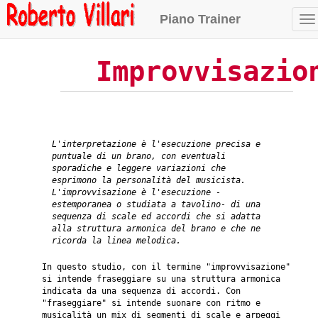
Piano Trainer
Na
Improvvisazio
L'interpretazione è l'esecuzione precisa e
puntuale di un brano, con eventuali
sporadiche e leggere variazioni che
esprimono la personalità del musicista.
L'improvvisazione è l'esecuzione -
estemporanea o studiata a tavolino- di una
sequenza di scale ed accordi che si adatta
alla struttura armonica del brano e che ne
ricorda la linea melodica.
In questo studio, con il termine "improvvisazione"
si intende fraseggiare su una struttura armonica
indicata da una sequenza di accordi. Con
"fraseggiare" si intende suonare con ritmo e
musicalità un mix di segmenti di scale e arpeggi