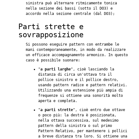
sinistra può alternare ritmicamente tonica
nella sezione dei bassi (sotto il DO3) e
accordo nella sezione centrale (dal DO3);
Parti strette e
sovrapposizione
Si possono eseguire pattern con entrambe le
mani contemporaneamente, in modo da realizzare
un efficace accompagnamento armonico. In questo
caso è possibile suonare:
"
a parti larghe
", cioè lasciando la
distanza di circa un'ottava tra il
pollice sinistro e il pollice destro,
usando pattern radice e pattern relativi.
Utilizzando una estensione più ampia di
frequenze si ottiene una sonorità molto
aperta e completa.
"
a parti strette
", cioè entro due ottave
o poco più: la destra è posizionata,
nella ottava successiva, sul medesimo
pattern della sinistra o sul primo
Pattern Relativo, per mantenere i pollici
a breve distanza tra loro. Si ottiene una