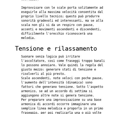
Improvvisare con le scale porta solitamente ad
eseguirle alla massima velocità consentita dal
proprio livello tecnico; questo può produrre
sonorità gradevoli ed interessanti, ma se alla
scala non gli si da un respiro con pause,
accenti e movimenti ascendenti e discendenti,
difficilmente l'orecchio riconoscerà una
melodia.
Tensione e rilassamento
Suonare senza logica può irritare
l'ascoltatore, così come fraseggi troppo banali
lo possono annoiare. Vale quindi la regola del
giusto mezzo: generare stati di tensione e
risolverli al più presto.
Scale ascendenti, note veloci con poche pause,
l'aumento dell'intensità (dinamica) sono
fattori che generano tensione. Sotto l'aspetto
armonico, se ad un accordo di settima si
aggiungono altre note si genera tensione.
Per preparare una improvvisazione su una base
armonica di accordi occorre immaginare una
semplice linea melodica e proporla in un primo
fraseggio, per poi replicarla una o più volte