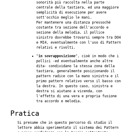
sonorità più raccolta nella parte
centrale della tastiera, ed una maggiore
semplicità di esecuzione per avere
sott'occhio meglio le mani.
Per mantenere una distanza pressoché
costante tra sezione dell'accordo e
sezione della melodia, il pollice
sinistro dovrebbe trovarsi sempre tra DO4
e MI4, eventualmente con l'uso di Pattern
relativi e rivolti.
"
in sovrapposizione
", cioè in modo che i
pollici -ed eventualmente anche altre
dita- condividano la stessa zona della
tastiera, generalmente posizionando il
pattern radice con la mano sinistra e il
primo pattern relativo verso il basso con
la destra. In questo caso, sinistra e
destra si aiutano a vicenda, con
l'effetto di una vera e propria fusione
tra accordo e melodia.
Pratica
Si presume che in questo percorso di studio il
lettore abbia sperimentato il sistema dei Pattern