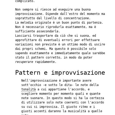
complicato.
Non sempre si riesce ad eseguire una buona
improvvisazione. Dipende dall'estro del momento ma
soprattutto dal livello di concentrazione.
La melodia originale è un buon punto di partenza.
Non è necessario riprodurla esattamente, ma è
sufficiente
assecondarla
.
Lasciarsi trasportare da ciò che si suona, ed
approfittare di eventuali errori per effettuare
variazioni non previste è un ottimo modo di uscire
dai propri schemi. Ma questo è possibile solo
sapendo esattamente e immediatamente quale sarebbe
stato il pattern corretto, in modo da poter
recuperare
rapidamente.
Pattern e improvvisazione
Nell'improvvisazione è importante avere
sott'occhio -e sotto le dita- le note della
tonalità
a cui appartiene l'accordo, e
scegliere momento per momento quali e quante
note suonare. In questo modo si ha la certezza
di utilizzare solo note coerenti con l'accordo
su cui si improvvisa. Il giusto ritmo e i
giusti accenti daranno la musicalità a quelle