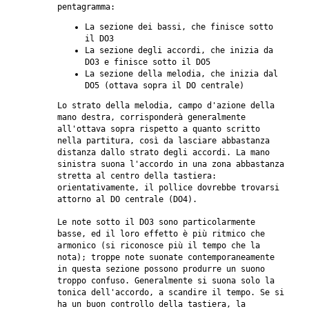
pentagramma:
La sezione dei bassi, che finisce sotto
il DO3
La sezione degli accordi, che inizia da
DO3 e finisce sotto il DO5
La sezione della melodia, che inizia dal
DO5 (ottava sopra il DO centrale)
Lo strato della melodia, campo d'azione della
mano destra, corrisponderà generalmente
all'ottava sopra rispetto a quanto scritto
nella partitura, così da lasciare abbastanza
distanza dallo strato degli accordi. La mano
sinistra suona l'accordo in una zona abbastanza
stretta al centro della tastiera:
orientativamente, il pollice dovrebbe trovarsi
attorno al DO centrale (DO4).
Le note sotto il DO3 sono particolarmente
basse, ed il loro effetto è più ritmico che
armonico (si riconosce più il tempo che la
nota); troppe note suonate contemporaneamente
in questa sezione possono produrre un suono
troppo confuso. Generalmente si suona solo la
tonica dell'accordo, a scandire il tempo. Se si
ha un buon controllo della tastiera, la