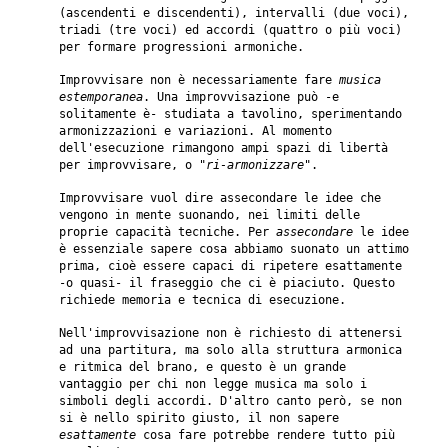
(ascendenti e discendenti), intervalli (due voci),
triadi (tre voci) ed accordi (quattro o più voci)
per formare progressioni armoniche.
Improvvisare non è necessariamente fare
musica
estemporanea
. Una improvvisazione può -e
solitamente è- studiata a tavolino, sperimentando
armonizzazioni e variazioni. Al momento
dell'esecuzione rimangono ampi spazi di libertà
per improvvisare, o "
ri-armonizzare
".
Improvvisare vuol dire assecondare le idee che
vengono in mente suonando, nei limiti delle
proprie capacità tecniche. Per
assecondare
le idee
è essenziale sapere cosa abbiamo suonato un attimo
prima, cioè essere capaci di ripetere esattamente
-o quasi- il fraseggio che ci è piaciuto. Questo
richiede memoria e tecnica di esecuzione.
Nell'improvvisazione non è richiesto di attenersi
ad una partitura, ma solo alla struttura armonica
e ritmica del brano, e questo è un grande
vantaggio per chi non legge musica ma solo i
simboli degli accordi. D'altro canto però, se non
si è nello spirito giusto, il non sapere
esattamente
cosa fare potrebbe rendere tutto più