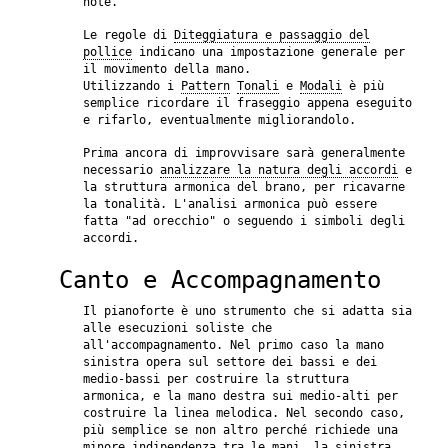
note.
Le regole di
Diteggiatura e passaggio del
pollice
indicano una impostazione generale per
il movimento della mano.
Utilizzando i
Pattern
Tonali
e
Modali
è più
semplice ricordare il fraseggio appena eseguito
e rifarlo, eventualmente migliorandolo.
Prima ancora di improvvisare sarà generalmente
necessario
analizzare la natura degli accordi
e
la struttura armonica del brano, per ricavarne
la tonalità. L'analisi armonica può essere
fatta "ad orecchio" o seguendo i simboli degli
accordi.
Canto e Accompagnamento
Il pianoforte è uno strumento che si adatta sia
alle esecuzioni soliste che
all'accompagnamento. Nel primo caso la mano
sinistra opera sul settore dei bassi e dei
medio-bassi per costruire la struttura
armonica, e la mano destra sui medio-alti per
costruire la linea melodica. Nel secondo caso,
più semplice se non altro perché richiede una
minore indipendenza tra le mani, la sinistra