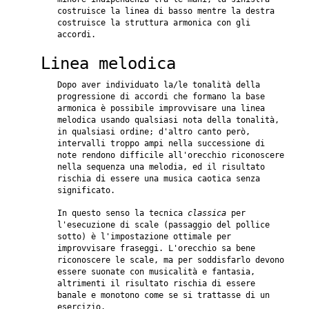
costruisce la linea di basso mentre la destra
costruisce la struttura armonica con gli
accordi.
Linea melodica
Dopo aver individuato la/le tonalità della
progressione di accordi che formano la base
armonica è possibile improvvisare una linea
melodica usando qualsiasi nota della tonalità,
in qualsiasi ordine; d'altro canto però,
intervalli troppo ampi nella successione di
note rendono difficile all'orecchio riconoscere
nella sequenza una melodia, ed il risultato
rischia di essere una musica caotica senza
significato.
In questo senso la tecnica
classica
per
l'esecuzione di scale (passaggio del pollice
sotto) è l'impostazione ottimale per
improvvisare fraseggi. L'orecchio sa bene
riconoscere le scale, ma per soddisfarlo devono
essere suonate con musicalità e fantasia,
altrimenti il risultato rischia di essere
banale e monotono come se si trattasse di un
esercizio.