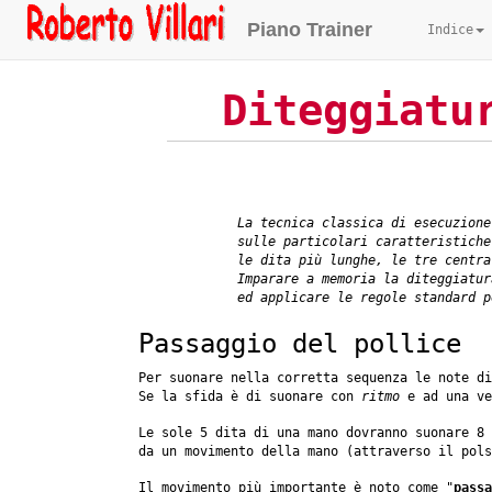
Piano Trainer
Indice
Diteggiatu
La tecnica classica di esecuzione
sulle particolari caratteristiche
le dita più lunghe, le tre centra
Imparare a memoria la diteggiatur
ed applicare le regole standard p
Passaggio del pollice
Per suonare nella corretta sequenza le note d
Se la sfida è di suonare con
ritmo
e ad una ve
Le sole 5 dita di una mano dovranno suonare 8
da un movimento della mano (attraverso il pols
Il movimento più importante è noto come "
passa