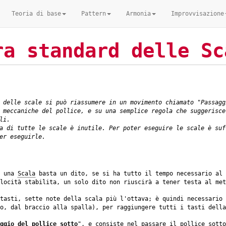
Teoria di base
Pattern
Armonia
Improvvisazione
ra standard delle Sc
 delle scale si può riassumere in un movimento chiamato "Passagg
 meccaniche del pollice, e su una semplice regola che suggerisce
li.
a di tutte le scale è inutile. Per poter eseguire le scale è suf
er eseguirle.
i una
Scala
basta un dito, se si ha tutto il tempo necessario al 
locità stabilita, un solo dito non riuscirà a tener testa al met
 tasti, sette note della scala più l'ottava; è quindi necessario
o, dal braccio alla spalla), per raggiungere tutti i tasti della
ggio del pollice sotto
", e consiste nel passare il pollice sotto