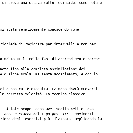
 si trova una ottava sotto- coincide, come nota e
si scala semplicemente conoscendo come
richiede di ragionare per intervalli e non per
o molto utili nelle fasi di apprendimento perché
 note fino alla completa assimilazione dei
e qualche scala, ma senza accanimento, e con lo
cità con cui è eseguita. La mano dovrà muoversi
lla corretta velocità. La tecnica classica
i. A tale scopo, dopo aver scelto nell'ottava
ttacca-e-stacca
del tipo
post-it
: i movimenti
zione degli esercizi più rilassata. Replicando la