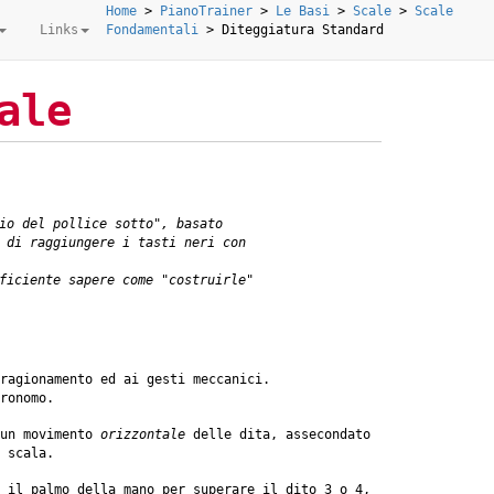
Home
>
PianoTrainer
>
Le Basi
>
Scale
>
Scale
Links
Fondamentali
>
Diteggiatura Standard
ale
io del pollice sotto", basato
 di raggiungere i tasti neri con
ficiente sapere come "costruirle"
ragionamento ed ai gesti meccanici.
ronomo.
 un movimento
orizzontale
delle dita, assecondato
 scala.
 il palmo della mano per superare il dito 3 o 4,