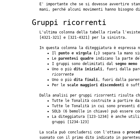
E' importante che se si dovesse avvertire stan
mani, perché alcuni movimenti hanno bisogno di
Gruppi ricorrenti
L'ultima colonna della tabella rivela l'esist
[4321-321] e [321-4321] per la sinistra.
In questa colonna la diteggiatura è espressa n
Il
punto e virgola (;)
separa la mano si
Le
parentesi quadre
indicano la parte del
I gruppi sono delimitati dal
segno meno 
Uno o più
dita iniziali
, fuori dalla par
ricorrente
Uno o più
dita finali
, fuori dalla paren
Per le
scale maggiori discendenti
è suffi
Dalla analisi per gruppi ricorrenti risulta ch
Tutte le Tonalità costruite a partire d
Tutte le Tonalità in cui sono presenti 
SOLb (6 bemolle in chiave) può essere c
La diteggiatura [123-1234] è anche utili
gruppi [1234-123]
La scala può concludersi con l'ottava o
proced
suonato con il primo dito indicato in parentes