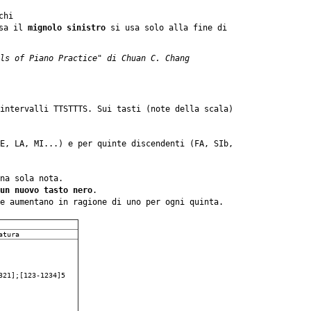
chi
rsa il
mignolo sinistro
si usa solo alla fine di
ls of Piano Practice" di Chuan C. Chang
intervalli TTSTTTS. Sui tasti (note della scala)
E, LA, MI...) e per quinte discendenti (FA, SIb,
na sola nota.
un nuovo tasto nero
.
e aumentano in ragione di uno per ogni quinta.
atura
321];[123-1234]5