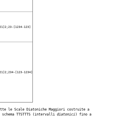
21]2;23-[1234-123]
21]2;234-[123-1234]
tte le Scale Diatoniche Maggiori costruite a
o schema TTSTTTS (intervalli
diatonici
) fino a