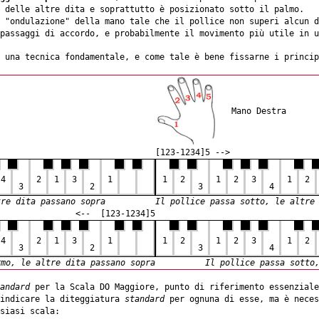
 delle altre dita e soprattutto è posizionato sotto il palmo.
 "ondulazione" della mano tale che il pollice non superi alcun d
passaggi di accordo, e probabilmente il movimento più utile in u
 una tecnica fondamentale, e come tale è bene fissarne i princip
Mano Destra
[123-1234]5 -->
4
2
1
3
1
1
2
1
2
3
1
2
3
2
3
4
tre dita passano sopra
Il pollice passa sotto, le altre
<-- [123-1234]5
4
2
1
3
1
1
2
1
2
3
1
2
3
2
3
4
rmo, le altre dita passano sopra
Il pollice passa sotto
andard
per la Scala DO Maggiore, punto di riferimento essenziale
 indicare la diteggiatura
standard
per ognuna di esse, ma è nece
siasi scala: