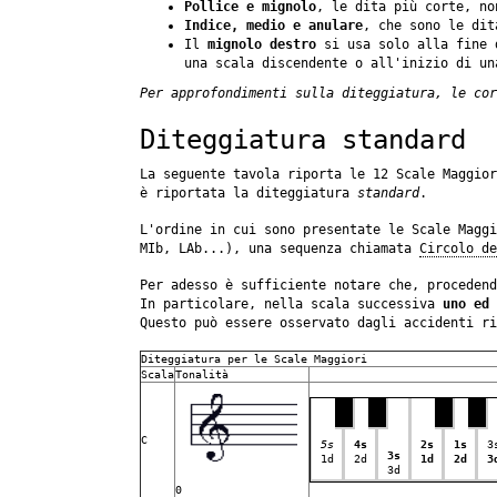
Pollice e mignolo
, le dita più corte, no
Indice, medio e anulare
, che sono le dit
Il
mignolo destro
si usa solo alla fine 
una scala discendente o all'inizio di un
Per approfondimenti sulla diteggiatura, le cor
Diteggiatura standard
La seguente tavola riporta le 12 Scale Maggior
è riportata la diteggiatura
standard
.
L'ordine in cui sono presentate le Scale Maggi
MIb, LAb...), una sequenza chiamata
Circolo de
Per adesso è sufficiente notare che, procedend
In particolare, nella scala successiva
uno ed 
Questo può essere osservato dagli accidenti r
Diteggiatura per le Scale Maggiori
Scala
Tonalità
C
5s
4s
2s
1s
3
3s
1d
2d
1d
2d
3
3d
0