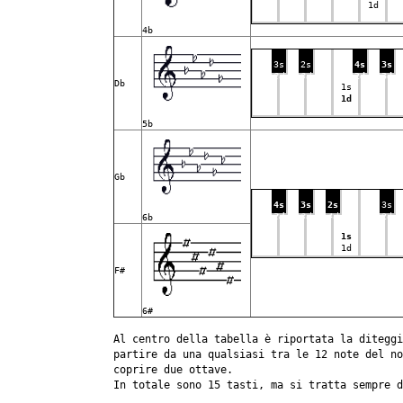
1d
4b
3s
2s
4s
3s
2d
3d
2d
3d
Db
1s
1d
5b
Gb
4s
3s
2s
3s
2d
3d
4d
2d
6b
1s
1d
F#
6#
Al centro della tabella è riportata la diteggi
partire da una qualsiasi tra le 12 note del n
coprire due ottave.
In totale sono 15 tasti, ma si tratta sempre d