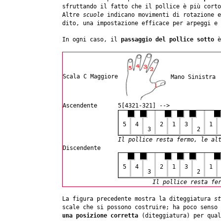
sfruttando il fatto che il pollice è più corto
Altre
scuole
indicano movimenti di rotazione e
dito, una impostazione efficace per arpeggi e 
In ogni caso, il
passaggio del pollice sotto
è
Scala C Maggiore
Mano Sinistra
Ascendente
5[4321-321] -->
5
4
2
1
3
1
3
2
Il pollice resta fermo, le al
Discendente
5
4
2
1
3
1
3
2
Il pollice resta fe
La figura precedente mostra la diteggiatura
st
scale che si possono costruire; ha poco senso
una posizione corretta
(diteggiatura) per qual