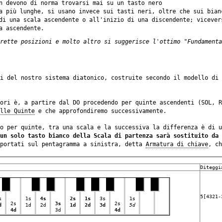
n devono di norma trovarsi mai su un tasto nero
a più lunghe, si usano invece sui tasti neri, oltre che sui bian
di una scala ascendente o all'inizio di una discendente; viceve
a ascendente.
rette posizioni e molto altro si suggerisce l'ottimo "Fundamenta
i del nostro sistema diatonico, costruite secondo il modello di 
ori è, a partire dal DO procedendo per quinte ascendenti (SOL, R
lle Quinte
e che approfondiremo successivamente.
o per quinte, tra una scala e la successiva la differenza è di u
un solo tasto bianco della Scala di partenza sarà sostituito da 
iportati sul pentagramma a sinistra, detta
Armatura di chiave
, ch
Diteggi
5[4321-
s
1s
4s
2s
1s
3s
1s
2s
3s
2s
d
1d
2d
1d
2d
3d
5d
4d
3d
4d