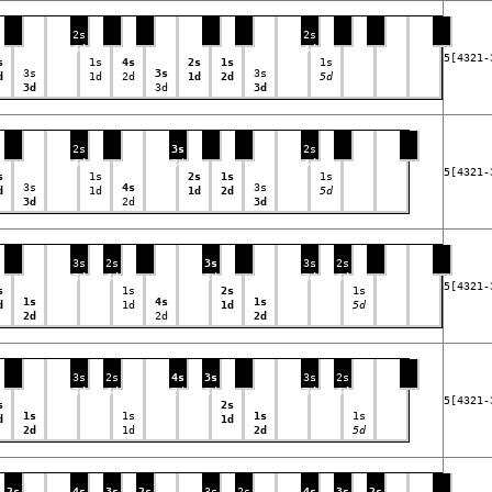
2s
2s
4d
4d
5[4321-
s
1s
4s
2s
1s
1s
3s
3s
3s
d
1d
2d
1d
2d
5d
3d
3d
3d
2s
3s
2s
4d
3d
4d
5[4321-
s
1s
2s
1s
1s
3s
4s
3s
d
1d
1d
2d
5d
3d
2d
3d
3s
2s
3s
3s
2s
3d
4d
3d
3d
4d
5[4321-
s
1s
2s
1s
1s
4s
1s
d
1d
1d
5d
2d
2d
2d
3s
2s
4s
3s
3s
2s
3d
4d
2d
3d
3d
4d
5[4321-
s
2s
1s
1s
1s
1s
d
1d
2d
1d
2d
5d
2s
4s
3s
2s
3s
2s
4s
3s
2s