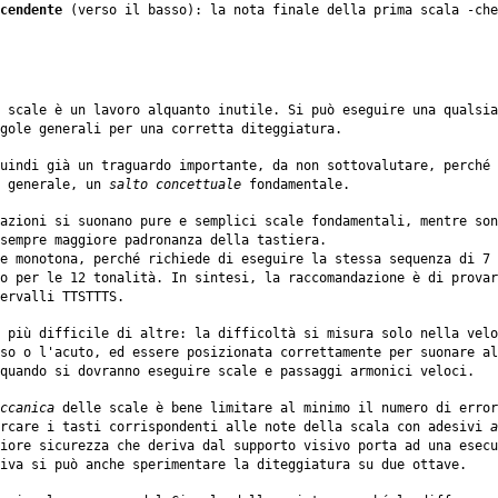
cendente
(verso il basso): la nota finale della prima scala -che
 scale è un lavoro alquanto inutile. Si può eseguire una qualsia
gole generali per una corretta diteggiatura.
uindi già un traguardo importante, da non sottovalutare, perché 
e generale, un
salto concettuale
fondamentale.
azioni si suonano pure e semplici scale fondamentali, mentre son
sempre maggiore padronanza della tastiera.
e monotona, perché richiede di eseguire la stessa sequenza di 7
o per le 12 tonalità. In sintesi, la raccomandazione è di provar
ervalli TTSTTTS.
 più difficile di altre: la difficoltà si misura solo nella velo
so o l'acuto, ed essere posizionata correttamente per suonare a
quando si dovranno eseguire scale e passaggi armonici veloci.
ccanica
delle scale è bene limitare al minimo il numero di error
arcare i tasti corrispondenti alle note della scala con adesivi
a
iore sicurezza che deriva dal supporto visivo porta ad una esecu
iva si può anche sperimentare la diteggiatura su due ottave.