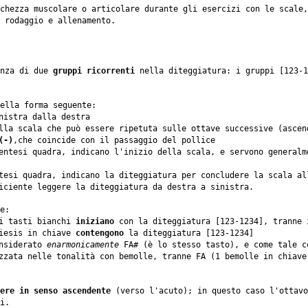
chezza muscolare o articolare durante gli esercizi con le scale,
 rodaggio e allenamento.
enza di due
gruppi ricorrenti
nella diteggiatura: i gruppi [123-1
ella forma seguente:
nistra dalla destra
la scala che può essere ripetuta sulle ottave successive (ascen
(-)
,che coincide con il passaggio del pollice
entesi quadra, indicano l'inizio della scala, e servono general
tesi quadra, indicano la diteggiatura per concludere la scala al
ciente leggere la diteggiatura da destra a sinistra.
e:
ai tasti bianchi
iniziano
con la diteggiatura [123-1234], tranne 
diesis in chiave
contengono
la diteggiatura [123-1234]
onsiderato
enarmonicamente
FA# (è lo stesso tasto), e come tale c
zzata nelle tonalità con bemolle, tranne FA (1 bemolle in chiave
ere in senso ascendente
(verso l'acuto); in questo caso l'ottavo
i.