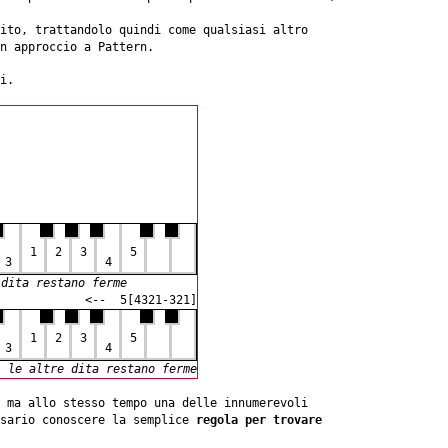
ito, trattandolo quindi come qualsiasi altro
n approccio a Pattern.
i.
1
2
3
5
3
4
 dita restano ferme
<-- 5[4321-321]
1
2
3
5
3
4
, le altre dita restano ferme
 ma allo stesso tempo una delle innumerevoli
ssario conoscere la semplice
regola per trovare