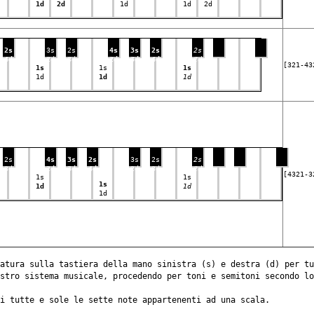
1d
2d
1d
1d
2d
2s
3s
2s
4s
3s
2s
2s
4d
2d
3d
2d
3d
4d
2d
[321-43
1s
1s
1s
1d
1d
1d
2s
4s
3s
2s
3s
2s
2s
3d
2d
3d
4d
2d
3d
2d
[4321-3
1s
1s
1s
1d
1d
1d
atura sulla tastiera della mano sinistra (s) e destra (d) per tu
ostro sistema musicale, procedendo per toni e semitoni secondo l
i tutte e sole le sette note appartenenti ad una scala.