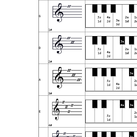
G
5s
4s
2s
1
3s
1d
2d
1d
2
3d
1#
3s
3d
D
5s
2s
1
4s
1d
1d
2
2d
2#
3s
3d
A
5s
2
4s
1d
1
2d
3#
4s
3s
2d
3d
E
2
5s
1
1d
4#
3s