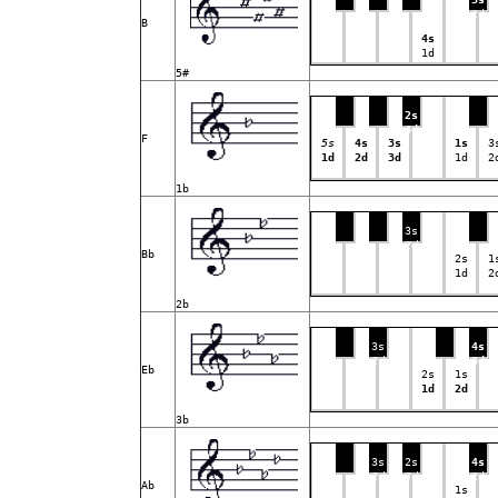
2d
B
4s
1d
5#
2s
4d
F
5s
4s
3s
1s
3
1d
2d
3d
1d
2
1b
3s
2d
Bb
2s
1
1d
2
2b
3s
4s
2d
3d
Eb
2s
1s
1d
2d
3b
3s
2s
4s
2d
3d
2d
Ab
1s