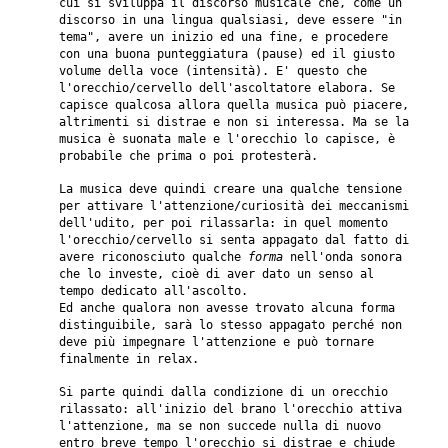
cui si sviluppa il discorso musicale che, come un
discorso in una lingua qualsiasi, deve essere "in
tema", avere un inizio ed una fine, e procedere
con una buona punteggiatura (pause) ed il giusto
volume della voce (intensità). E' questo che
l'orecchio/cervello dell'ascoltatore elabora. Se
capisce qualcosa allora quella musica può piacere,
altrimenti si distrae e non si interessa. Ma se la
musica è suonata male e l'orecchio lo capisce, è
probabile che prima o poi protesterà.
La musica deve quindi creare una qualche tensione
per attivare l'attenzione/curiosità dei meccanismi
dell'udito, per poi rilassarla: in quel momento
l'orecchio/cervello si senta appagato dal fatto di
avere riconosciuto qualche
forma
nell'onda sonora
che lo investe, cioè di aver dato un senso al
tempo dedicato all'ascolto.
Ed anche qualora non avesse trovato alcuna forma
distinguibile, sarà lo stesso appagato perché non
deve più impegnare l'attenzione e può tornare
finalmente in relax.
Si parte quindi dalla condizione di un orecchio
rilassato: all'inizio del brano l'orecchio attiva
l'attenzione, ma se non succede nulla di nuovo
entro breve tempo l'orecchio si distrae e chiude