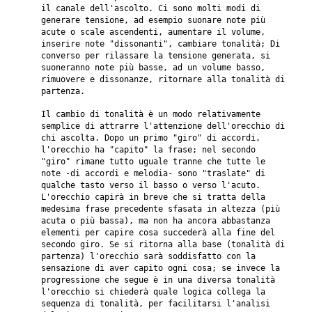
il canale dell'ascolto. Ci sono molti modi di
generare tensione, ad esempio suonare note più
acute o scale ascendenti, aumentare il volume,
inserire note "dissonanti", cambiare tonalità; Di
converso per rilassare la tensione generata, si
suoneranno note più basse, ad un volume basso,
rimuovere e dissonanze, ritornare alla tonalità di
partenza.
Il cambio di tonalità è un modo relativamente
semplice di attrarre l'attenzione dell'orecchio di
chi ascolta. Dopo un primo "giro" di accordi,
l'orecchio ha "capito" la frase; nel secondo
"giro" rimane tutto uguale tranne che tutte le
note -di accordi e melodia- sono "traslate" di
qualche tasto verso il basso o verso l'acuto.
L'orecchio capirà in breve che si tratta della
medesima frase precedente sfasata in altezza (più
acuta o più bassa), ma non ha ancora abbastanza
elementi per capire cosa succederà alla fine del
secondo giro. Se si ritorna alla base (tonalità di
partenza) l'orecchio sarà soddisfatto con la
sensazione di aver capito ogni cosa; se invece la
progressione che segue è in una diversa tonalità
l'orecchio si chiederà quale logica collega la
sequenza di tonalità, per facilitarsi l'analisi