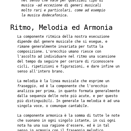
nel senso che vale per qualsiasi tipo di
musica -ad eccezione di generi musicali
molto rari e particolari, come ad esempio
la musica dodecafonica.
Ritmo, Melodia ed Armonia
La componente ritmica della nostra esecuzione
dipende dal genere musicale che si esegue, e
rimane generalmente invariata per tutta la
composizione. L'orecchio umano riesce con
l'ascolto ad individuare nel ritmo una scansione
del tempo da seguire per cercare di riconoscere
cicli, ripetizioni e figurazioni, e dare infine un
senso all'intero brano.
La melodia è la linea musicale che esprime un
fraseggio
, ed è la componente che l'orecchio
analizza per prima, in quanto formata generalmente
dalla sequenza delle note più acute, e per questo
più
distinguibili
. In generale la melodia è ad una
singola voce, o comunque
cantabile
.
La componente armonica è la somma di tutte le note
che suonano in ogni singolo istante, in cui ogni
nota ha una sua ragione d'essere, ed è in tal
senso in
armonia
con il fraseggio melodico.