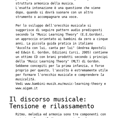
struttura armonica della musica.
L'esatta intonazione è una questione che viene
dopo, quando si dovrà suonare con un altro
strumento o accompagnare una voce.
Per lo sviluppo dell'orecchio musicale si
suggerisce di seguire pattern audio predisposti
secondo la "Music Learning Theory" (E.E.Gordon),
un approccio orientato ai bambini da zero a cinque
anni. La piccola guida pratica in italiano
"Ascolta con lui, canta per lui" (Andrea Apostoli
ed Edwin E. Gordon, Edizioni Curci, 2005) contiene
un ottimo CD con brani prodotti secondo i principi
della "Music Learning Theory" (MLT) di Gordon.
Sebbene concepiti per la prima infanzia, o forse
proprio per questo, l'ascolto è estremamente utile
per formare l'orecchio musicale e comprendere
la
musicalità
.
Vedi www.bambini-musik.eu/music-learning-theory e
www.aigam.it
Il discorso musicale:
Tensione e rilassamento
Ritmo, melodia ed armonia sono tre componenti con