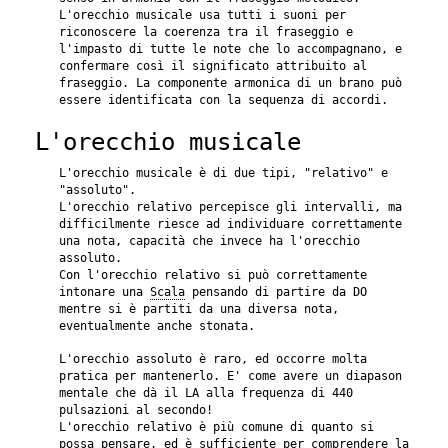
L'orecchio musicale usa tutti i suoni per
riconoscere la coerenza tra il fraseggio e
l'impasto di tutte le note che lo accompagnano, e
confermare così il significato attribuito al
fraseggio. La componente armonica di un brano può
essere identificata con la sequenza di accordi.
L'orecchio musicale
L'orecchio musicale è di due tipi, "relativo" e
"assoluto".
L'orecchio relativo percepisce gli intervalli, ma
difficilmente riesce ad individuare correttamente
una nota, capacità che invece ha l'orecchio
assoluto.
Con l'orecchio relativo si può correttamente
intonare una
Scala
pensando di partire da DO
mentre si è partiti da una diversa nota,
eventualmente anche stonata.
L'orecchio assoluto è raro, ed occorre molta
pratica per mantenerlo. E' come avere un diapason
mentale che dà il LA alla frequenza di 440
pulsazioni al secondo!
L'orecchio relativo è più comune di quanto si
possa pensare, ed è sufficiente per comprendere la