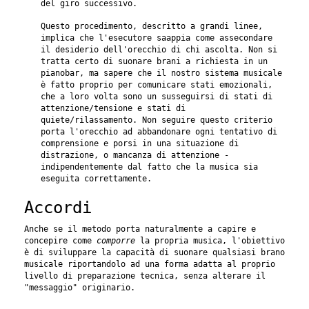
del giro successivo.
Questo procedimento, descritto a grandi linee,
implica che l'esecutore saappia come assecondare
il desiderio dell'orecchio di chi ascolta. Non si
tratta certo di suonare brani a richiesta in un
pianobar, ma sapere che il nostro sistema musicale
è fatto proprio per comunicare stati emozionali,
che a loro volta sono un susseguirsi di stati di
attenzione/tensione e stati di
quiete/rilassamento. Non seguire questo criterio
porta l'orecchio ad abbandonare ogni tentativo di
comprensione e porsi in una situazione di
distrazione, o mancanza di attenzione -
indipendentemente dal fatto che la musica sia
eseguita correttamente.
Accordi
Anche se il metodo porta naturalmente a capire e
concepire come
comporre
la propria musica, l'obiettivo
è di sviluppare la capacità di suonare qualsiasi brano
musicale riportandolo ad una forma adatta al proprio
livello di preparazione tecnica, senza alterare il
"messaggio" originario.