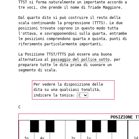
TTST si forma naturalmente un importante accordo a
tre voci, che prende il nome di Triade Maggiore.
Dal quarto dito si può costruire il resto della
scala continuando la progressione (TTTS). Le due
posizioni trovate coprono in questo modo tutta
l'ottava, e sovrapponendosi sulla quarta, entrambe
le posizioni comprendono quarta e quinta, punti di
riferimento particolarmente importanti.
La Posizione TTST/TTTS può essere una buona
alternativa al
passaggio del pollice sotto
, per
preparare tutte le dita prima di suonare un
segmento di scala.
Per vedere la disposizione delle
dita su una qualsiasi tonalità,
indicare la tonica:
C
POSIZIONE T
5s
4s
2s
1s
1d