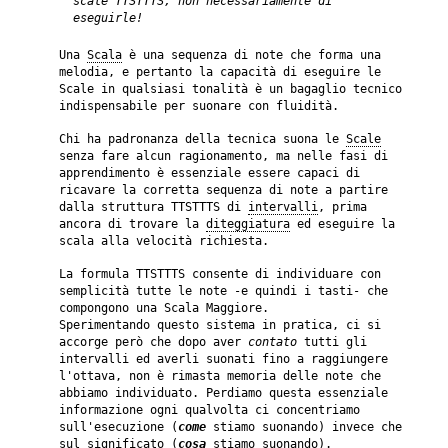
scale TTSTTTS, non necessariamente di
eseguirle
!
Una
Scala
è una sequenza di note che forma una
melodia, e pertanto la capacità di eseguire le
Scale in qualsiasi tonalità è un bagaglio tecnico
indispensabile per suonare con fluidità.
Chi ha padronanza della tecnica suona le
Scale
senza fare alcun ragionamento, ma nelle fasi di
apprendimento è essenziale essere capaci di
ricavare la corretta sequenza di note a partire
dalla struttura TTSTTTS di
intervalli
, prima
ancora di trovare la
diteggiatura
ed eseguire la
scala alla velocità richiesta.
La formula TTSTTTS consente di individuare con
semplicità tutte le note -e quindi i tasti- che
compongono una Scala Maggiore.
Sperimentando questo sistema in pratica, ci si
accorge però che dopo aver
contato
tutti gli
intervalli ed averli suonati fino a raggiungere
l'ottava, non è rimasta memoria delle note che
abbiamo individuato. Perdiamo questa essenziale
informazione ogni qualvolta ci concentriamo
sull'esecuzione (
come
stiamo suonando) invece che
sul significato (
cosa
stiamo suonando).