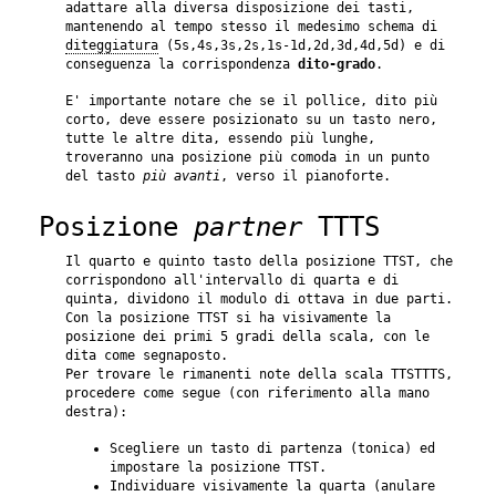
adattare alla diversa disposizione dei tasti,
mantenendo al tempo stesso il medesimo schema di
diteggiatura
(5s,4s,3s,2s,1s-1d,2d,3d,4d,5d) e di
conseguenza la corrispondenza
dito-grado
.
E' importante notare che se il pollice, dito più
corto, deve essere posizionato su un tasto nero,
tutte le altre dita, essendo più lunghe,
troveranno una posizione più comoda in un punto
del tasto
più avanti
, verso il pianoforte.
Posizione
partner
TTTS
Il quarto e quinto tasto della posizione TTST, che
corrispondono all'intervallo di quarta e di
quinta, dividono il modulo di ottava in due parti.
Con la posizione TTST si ha visivamente la
posizione dei primi 5 gradi della scala, con le
dita come segnaposto.
Per trovare le rimanenti note della scala TTSTTTS,
procedere come segue (con riferimento alla mano
destra):
Scegliere un tasto di partenza (tonica) ed
impostare la posizione TTST.
Individuare visivamente la quarta (anulare