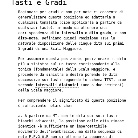
Tasti e Gradi
Ragionare per gradi e non per note ci consente di
generalizzare questa posizione ed adattarla a
qualsiasi
tonalità
(cioè applicarla a partire da
qualsiasi tasto), in modo da ottenere una
corrispondenza
dito-intervallo
o
dito-grado
, e non
dito-nota
. Definiamo quindi
Posizione TTST
la
naturale
disposizione delle cinque dita sui
primi
5 gradi
di una
Scala Maggiore
.
Per assumere questa posizione, posizionare il dito
più a sinistra sul un tasto corrispondente alla
tonica (fondamentale) della Scala Maggiore, e
procedere da sinistra a destra ponendo le dita
successive sui tasti seguendo lo schema TTST, cioè
secondo
intervalli diatonici
(uno o due semitoni)
della Scala Maggiore.
Per comprendere il significato di questa posizione
è sufficiente notare che:
a. A partire da MI, con le dita sui soli tasti
bianchi adiacenti, la posizione delle dita rimane
identica -è sufficiente un impercettibile
movimento dell'avambraccio, ma dalla sequenza di
note E,F,G,A,B non si ottiene la sequenza di