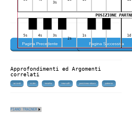
3s
POSIZIONE
PARTN
5s
4s
3s
1s
1d
2s
Pagina Precedente
Pagina Successiva
Approfondimenti ed Argomenti
correlati
accordi
scale
tonalita
intervalli
posizione-ottava
patterns
PIANO TRAINER