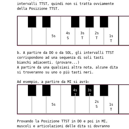
intervalli TTST, quindi non si tratta ovviamente
della Posizione TTST.
4s
3s
2s
5s
1s
S
T
T
T
b. A partire da DO o da SOL, gli intervalli TTST
corrispondono ad una sequenza di soli tasti
bianchi adiacenti. (
provare...
)
A partire da una qualsiasi altra nota, alcune dita
si troveranno su uno o più tasti neri.
Ad esempio, a partire da MI si avrà:
4s
3s
T
T
2s
5s
1s
S
T
Provando la Posizione TTST in DO e poi in MI,
muscoli e articolazioni delle dita si dovranno