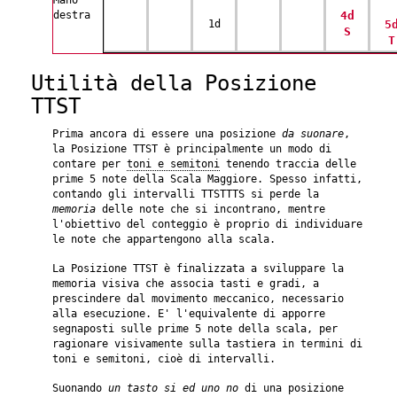
Mano
destra
4d
1d
5
S
T
Utilità della Posizione
TTST
Prima ancora di essere una posizione
da suonare
,
la Posizione TTST è principalmente un modo di
contare per
toni e semitoni
tenendo traccia delle
prime 5 note della Scala Maggiore. Spesso infatti,
contando gli intervalli TTSTTTS si perde la
memoria
delle note che si incontrano, mentre
l'obiettivo del conteggio è proprio di individuare
le note che appartengono alla scala.
La Posizione TTST è finalizzata a sviluppare la
memoria visiva che associa tasti e gradi, a
prescindere dal movimento meccanico, necessario
alla esecuzione. E' l'equivalente di apporre
segnaposti sulle prime 5 note della scala, per
ragionare visivamente sulla tastiera in termini di
toni e semitoni, cioè di intervalli.
Suonando
un tasto si ed uno no
di una posizione