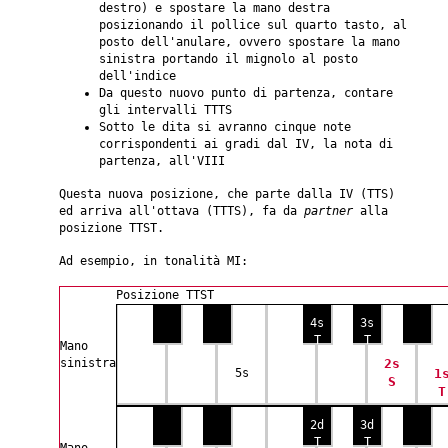
destro) e spostare la mano destra
posizionando il pollice sul quarto tasto, al
posto dell'anulare, ovvero spostare la mano
sinistra portando il mignolo al posto
dell'indice
Da questo nuovo punto di partenza, contare
gli intervalli TTTS
Sotto le dita si avranno cinque note
corrispondenti ai gradi dal IV, la nota di
partenza, all'VIII
Questa nuova posizione, che parte dalla IV (TTS)
ed arriva all'ottava (TTTS), fa da
partner
alla
posizione TTST.
Ad esempio, in tonalità MI:
Posizione TTST
4s
3s
T
T
Mano
sinistra
2s
5s
1
S
T
2d
3d
T
T