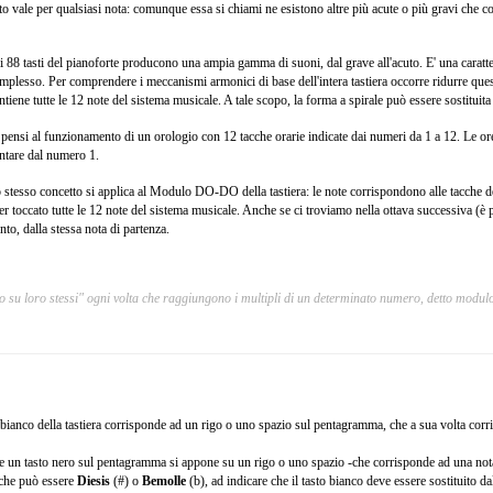
o vale per qualsiasi nota: comunque essa si chiami ne esistono altre più acute o più gravi che 
i 88 tasti del pianoforte producono una ampia gamma di suoni, dal grave all'acuto. E' una caratte
mplesso. Per comprendere i meccanismi armonici di base dell'intera tastiera occorre ridurre quest
ntiene tutte le 12 note del sistema musicale. A tale scopo, la forma a spirale può essere sostituit
 pensi al funzionamento di un orologio con 12 tacche orarie indicate dai numeri da 1 a 12. Le ore
ntare dal numero 1.
 stesso concetto si applica al Modulo DO-DO della tastiera: le note corrispondono alle tacche de
er toccato tutte le 12 note del sistema musicale. Anche se ci troviamo nella ottava successiva (è
nto, dalla stessa nota di partenza.
o su loro stessi" ogni volta che raggiungono i multipli di un determinato numero, detto modul
 bianco della tastiera corrisponde ad un rigo o uno spazio sul pentagramma, che a sua volta cor
re un tasto nero sul pentagramma si appone su un rigo o uno spazio -che corrisponde ad una not
 che può essere
Diesis
(#) o
Bemolle
(b), ad indicare che il tasto bianco deve essere sostituito 