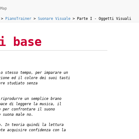
eMap
>
PianoTrainer
>
Suonare Visuale
>
Parte I - Oggetti Visuali
i base
lo stesso tempo, per imparare un
zione ed il colore dei suoi tasti
ere studiato senza
 riprodurre un semplice brano
pace di leggere la musica, il
e per confrontare il suono
e suona male no.
o. In teoria quindi la lettura
nte acquisire confidenza con la