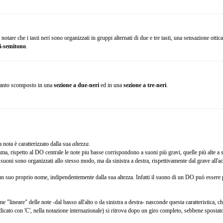
notare che i tasti neri sono organizzati in gruppi alternati di due e tre tasti,
una sensazione ottica
ti-semitono
.
tanto scomposto in una
sezione a due-neri
ed in una
sezione a tre-neri
.
 nota è caratterizzato dalla sua
altezza
.
a, rispetto al DO centrale le note piu basse corrispondono a suoni più gravi, quelle più alte a s
i suoni sono organizzati allo stesso modo, ma da sinistra a destra, rispettivamente dal grave all'a
n suo proprio nome, indipendentemente dalla sua altezza. Infatti il suono di un DO può essere 
e "lineare" delle note -dal basso all'alto o da sinistra a destra- nasconde questa caratteristica, 
icato con 'C', nella notazione internazionale) si ritrova dopo un giro completo, sebbene spostato 