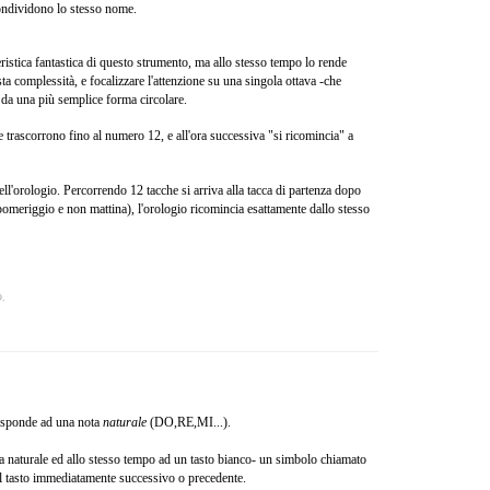
condividono lo stesso nome.
ristica fantastica di questo strumento, ma allo stesso tempo lo rende
a complessità, e focalizzare l'attenzione su una singola ottava -che
a da una più semplice forma circolare.
 trascorrono fino al numero 12, e all'ora successiva "si ricomincia" a
ll'orologio. Percorrendo 12 tacche si arriva alla tacca di partenza dopo
 pomeriggio e non mattina), l'orologio ricomincia esattamente dallo stesso
o.
risponde ad una nota
naturale
(DO,RE,MI...).
a naturale ed allo stesso tempo ad un tasto bianco- un simbolo chiamato
dal tasto immediatamente successivo o precedente.