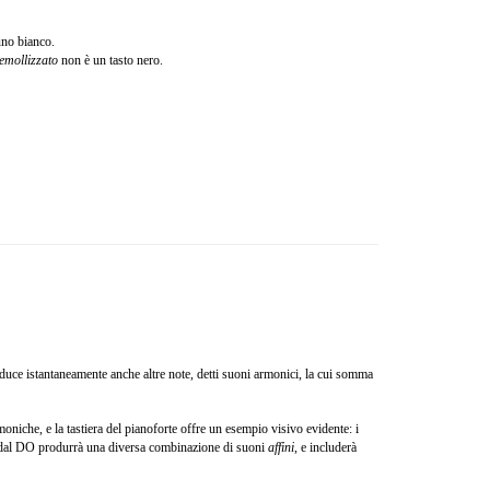
uno bianco.
emollizzato
non è un tasto nero.
roduce istantaneamente anche altre note, detti suoni armonici, la cui somma
moniche, e la tastiera del pianoforte offre un esempio visivo evidente: i
 dal DO produrrà una diversa combinazione di suoni
affini
, e includerà