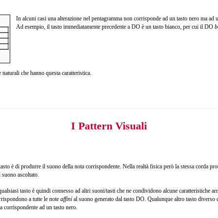
In alcuni casi una alterazione nel pentagramma non corrisponde ad un tasto nero ma ad 
Ad esempio, il tasto immediatamente precedente a DO è un tasto bianco, per cui il DO
b
 naturali che hanno questa caratteristica.
I Pattern Visuali
tasto è di produrre il suono della nota corrispondente. Nella realtà fisica però la stessa corda p
l suono ascoltato.
qualsiasi tasto è quindi connesso ad altri suoni/tasti che ne condividono alcune caratteristiche ar
orrispondono a tutte le note
affini
al suono generato dal tasto DO. Qualunque altro tasto diverso
a corrispondente ad un tasto nero.