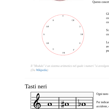
Questo concett
Gl
co
co
Si
co
Lo
av
pu
Il "Modulo" è un sistema aritmetico nel quale i numeri "si avvolgon
(Da
Wikipedia
)
Tasti neri
Ogni tasto
Per indica
accidente
,