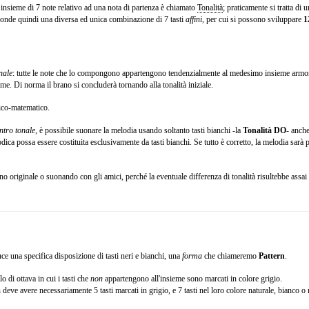
insieme di 7 note relativo ad una nota di partenza è chiamato
Tonalità
; praticamente si tratta di
onde quindi una diversa ed unica combinazione di 7 tasti
affini
, per cui si possono sviluppare
1
nale
: tutte le note che lo compongono appartengono tendenzialmente al medesimo insieme armonico
me. Di norma il brano si concluderà tornando alla tonalità iniziale.
ico-matematico.
ntro tonale
, è possibile suonare la melodia usando soltanto tasti bianchi -la
Tonalità DO
- anche
elodica possa essere costituita esclusivamente da tasti bianchi. Se tutto è corretto, la melodia sar
 originale o suonando con gli amici, perché la eventuale differenza di tonalità risultebbe assai 
ce una specifica disposizione di tasti neri e bianchi, una
forma
che chiameremo
Pattern
.
 di ottava in cui i tasti che
non
appartengono all'insieme sono marcati in colore grigio.
eve avere necessariamente 5 tasti marcati in grigio, e 7 tasti nel loro colore naturale, bianco o 