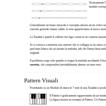
Tecnicamente l’
modulo corrisp
Generalmente un brano musicale è concepito attorno ad un
centro to
concetto generale rimane valido: le note apparterranno al nuovo insie
La Tonalità è quindi il
collante
che lega i suoni in un contesto armon
Se si conosce a memoria una canzone che si sviluppa su un unico
ce
quel tasto bianco da cui iniziare la melodia, tale che l'intera linea m
originali.
Il problema sorge solo quando si esegue la melodia ascoltando il brano
corretta
, che comprenderà inevitabilmente almeno un tasto nero.
Pattern Visuali
Proiettando su un Modulo di ottava le 7 note di una Tonalità si produ
Il Pattern è graficamente rappresentato da un modulo
La figura mostra un esempio di Pattern. Un Pattern d