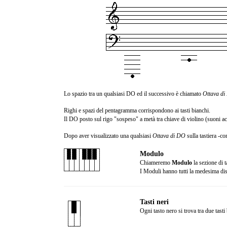
Lo spazio tra un qualsiasi DO ed il successivo è chiamato
Ottava d
Righi e spazi del pentagramma corrispondono ai tasti bianchi.
Il DO posto sul rigo "sospeso" a metà tra chiave di violino (suoni acu
Dopo aver visualizzato una qualsiasi
Ottava di DO
sulla tastiera -c
Modulo
Chiameremo
Modulo
la sezione di t
I Moduli hanno tutti la medesima disp
Tasti neri
Ogni tasto nero si trova tra due tast