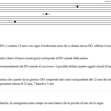
i DO
, e contiene 12 tasti a cui segue il tredicesimo tasto che si chiama ancora DO, sebbene il su
ti) e chiave di basso (suoni gravi) corrisponde al DO centrale della tastiera.
onvenzionalmente dal DO centrale al successivo- è possibile definire quattro
oggetti visuali
di ba
astiera che a partire da un generico DO comprende tutti i tasti corrispondenti alle 12 note del si
osizione interna di 12 tasti, 7 bianchi e 5 neri.
i bianchi, di conseguenza esiste sempre un tasto bianco che lo precede ed uno che lo segue.