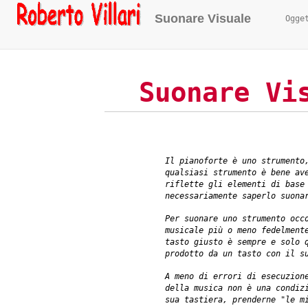
Suonare Visuale
Ogge
Suonare Vi
Il pianoforte è uno strumento
qualsiasi strumento è bene av
riflette gli elementi di base
necessariamente
saperlo suona
Per suonare uno strumento oc
musicale più o meno fedelment
tasto giusto è sempre e solo 
prodotto da un tasto con il s
A meno di errori di esecuzion
della musica non è una condiz
sua tastiera, prenderne "le m