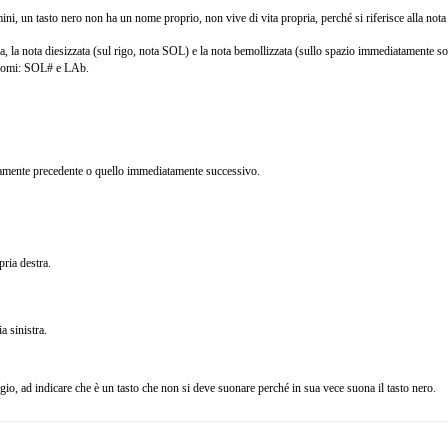
rmini, un tasto nero non ha un nome proprio, non vive di vita propria, perché si riferisce alla nota
a, la nota diesizzata (sul rigo, nota SOL) e la nota bemollizzata (sullo spazio immediatamente s
 nomi: SOL# e LAb.
atamente precedente o quello immediatamente successivo.
pria destra.
a sinistra.
rigio, ad indicare che è un tasto che non si deve suonare perché in sua vece suona il tasto nero.