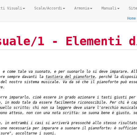
tti Visuali
Scale/Accordi
Armonia
Manuali
Sit
Home
suale/1 - Elementi d
, e come tale va suonato, e per suonarlo lo si deve imparare. Al
ere sempre davanti la
tastiera del pianoforte
, perché la disposi
 del nostro sistema musicale. Va da sé che il pianoforte può ess
re
.
corre
impararlo
, cioè essere in grado azionare i tasti giusti per
e, in modo tale da essere facilmente riconoscibile. Per chi è ca
quello scritto; chi non sa leggere deve usare l'orecchio musical
uono atteso, non con una nota scritta: se suona bene è giusto, s
e, in entrambi i casi si arriverà pressoché allo stesso risultat
ione necessaria per imparare a suonare il pianoforte: è sufficie
isure", ascoltarne i suoni.