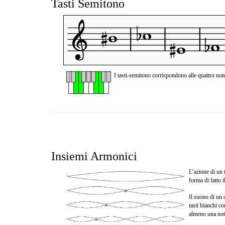
Tasti Semitono
I tasti-semitono corrispondono alle quattro note
Insiemi Armonici
L’azione di un 
forma di fatto i
Il suono di un 
tasti bianchi c
almeno una not